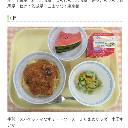
米：千葉県 鮭：北海道 にんじん：北海道 さやいんげん：群
馬県 ねぎ：茨城県 こまつな：東京都
6日
牛乳 スパゲッティなすミートソース えだまめサラダ 小玉す
いか