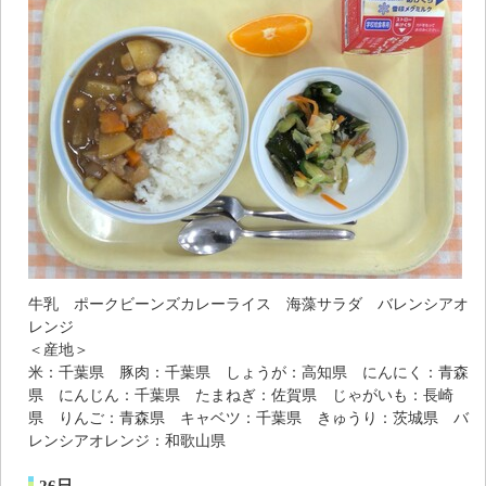
牛乳 ポークビーンズカレーライス 海藻サラダ バレンシアオ
レンジ
＜産地＞
米：千葉県 豚肉：千葉県 しょうが：高知県 にんにく：青森
県 にんじん：千葉県 たまねぎ：佐賀県 じゃがいも：長崎
県 りんご：青森県 キャベツ：千葉県 きゅうり：茨城県 バ
レンシアオレンジ：和歌山県
26日