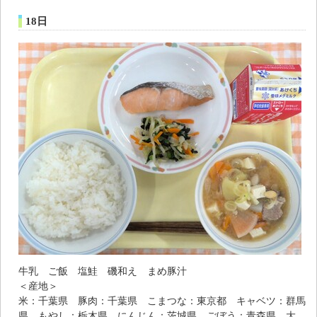
18日
牛乳 ご飯 塩鮭 磯和え まめ豚汁
＜産地＞
米：千葉県 豚肉：千葉県 こまつな：東京都 キャベツ：群馬
県 もやし：栃木県 にんじん：茨城県 ごぼう：青森県 大