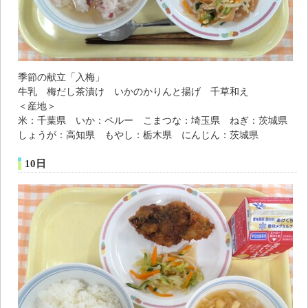
季節の献立「入梅」
牛乳 梅だし茶漬け いかのかりんと揚げ 千草和え
＜産地＞
米：千葉県 いか：ペルー こまつな：埼玉県 ねぎ：茨城県
しょうが：高知県 もやし：栃木県 にんじん：茨城県
10日