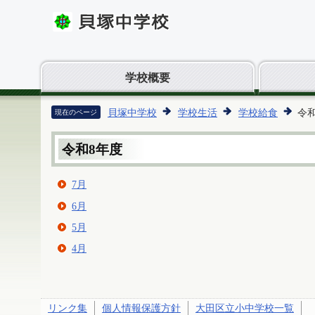
学校概要
貝塚中学校
学校生活
学校給食
令
現在のページ
令和8年度
7月
6月
5月
4月
リンク集
個人情報保護方針
大田区立小中学校一覧