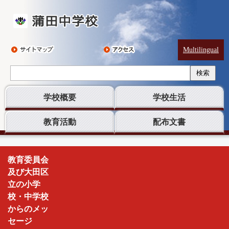
Multilingual
検索
学校概要
学校生活
教育活動
配布文書
蒲
教育委員会
田
及び大田区
中
立の小学
学
校・中学校
校
からのメッ
セージ