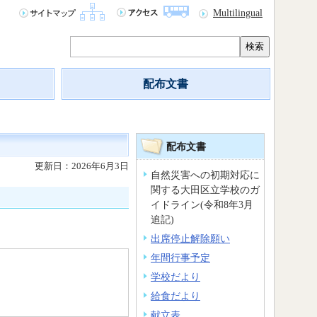
Multilingual
検索
配布文書
配布文書
更新日：2026年6月3日
自然災害への初期対応に
関する大田区立学校のガ
イドライン(令和8年3月
追記)
出席停止解除願い
年間行事予定
学校だより
給食だより
献立表