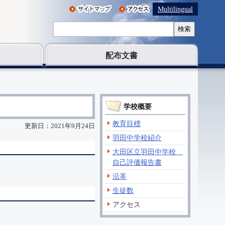
Multilingual
検索
配布文書
学校概要
教育目標
更新日：2021年9月24日
羽田中学校紹介
大田区立羽田中学校
自己評価報告書
沿革
生徒数
アクセス