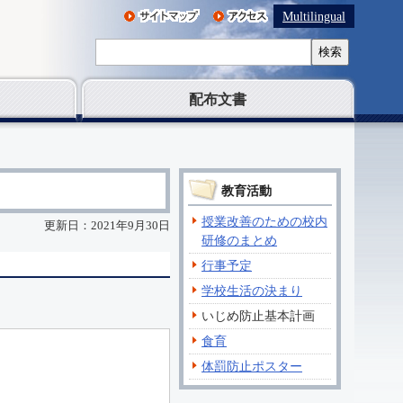
Multilingual
検索
配布文書
教育活動
授業改善のための校内
更新日：2021年9月30日
研修のまとめ
行事予定
学校生活の決まり
いじめ防止基本計画
食育
体罰防止ポスター