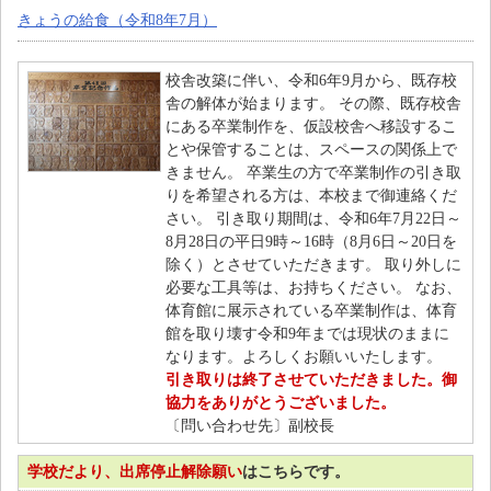
きょうの給食（令和8年7月）
校舎改築に伴い、令和6年9月から、既存校
舎の解体が始まります。 その際、既存校舎
にある卒業制作を、仮設校舎へ移設するこ
とや保管することは、スペースの関係上で
きません。 卒業生の方で卒業制作の引き取
りを希望される方は、本校まで御連絡くだ
さい。 引き取り期間は、令和6年7月22日～
8月28日の平日9時～16時（8月6日～20日を
除く）とさせていただきます。 取り外しに
必要な工具等は、お持ちください。 なお、
体育館に展示されている卒業制作は、体育
館を取り壊す令和9年までは現状のままに
なります。よろしくお願いいたします。
引き取りは終了させていただきました。御
協力をありがとうございました。
〔問い合わせ先〕副校長
学校だより、出席停止解除願い
はこちらです。