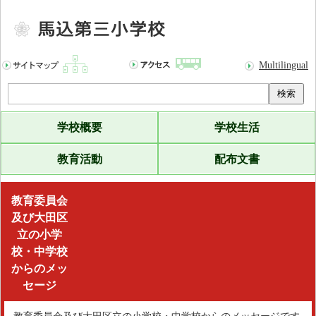
Multilingual
検索
学校概要
学校生活
教育活動
配布文書
馬
教育委員会
込
及び大田区
第
立の小学
三
校・中学校
からのメッ
小
セージ
学
校