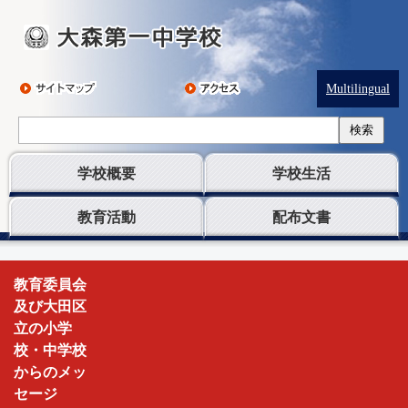
Multilingual
検索
学校概要
学校生活
教育活動
配布文書
大
教育委員会
森
及び大田区
第
立の小学
一
校・中学校
中
からのメッ
学
セージ