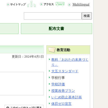
Multilingual
検索
配布文書
教育活動
更新日：2024年4月1日
教科「おおたの未来づく
り」
大五スタンダード
学校行事
学校評価
授業改善プラン
いじめ防止基本計画
体罰ゼロ宣言