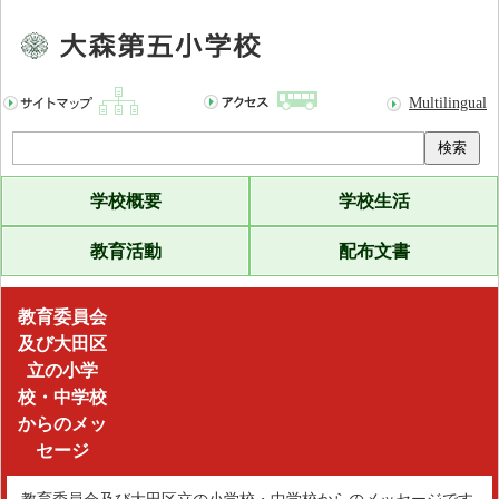
Multilingual
検索
学校概要
学校生活
教育活動
配布文書
大
教育委員会
森
及び大田区
第
立の小学
五
校・中学校
からのメッ
小
セージ
学
校