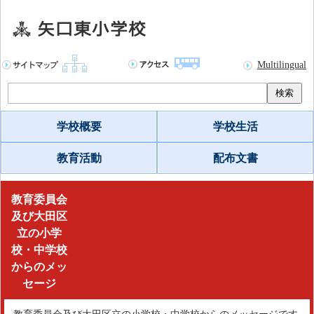
Multilingual
検索
学校概要
学校生活
教育活動
配布文書
矢
教育委員会
口
及び大田区
東
立の小学
小
校・中学校
からのメッ
学
セージ
校