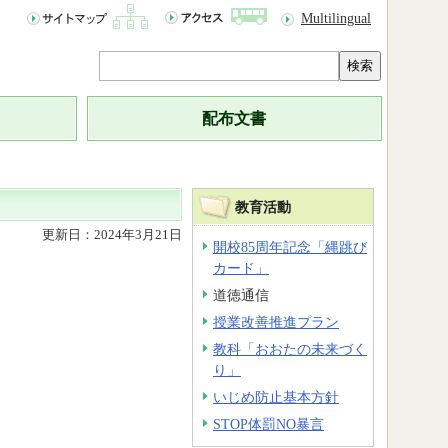
Multilingual
検索
配布文書
教育活動
更新日：2024年3月21日
開校85周年記念「縄跳び
カード」
道徳通信
授業改善推進プラン
教科「おおたの未来づく
り」
いじめ防止基本方針
STOP体罰NO暴言