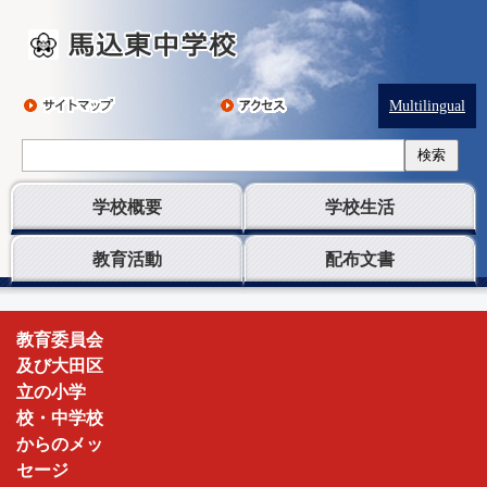
Multilingual
検索
学校概要
学校生活
教育活動
配布文書
馬
教育委員会
込
及び大田区
東
立の小学
中
校・中学校
学
からのメッ
校
セージ