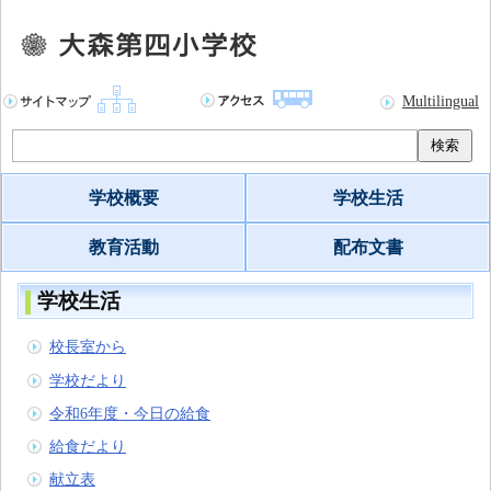
Multilingual
検索
学校概要
学校生活
教育活動
配布文書
学校生活
校長室から
学校だより
令和6年度・今日の給食
給食だより
献立表