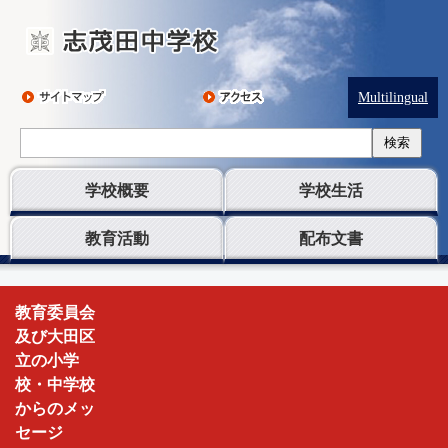
Multilingual
検索
学校概要
学校生活
教育活動
配布文書
志
教育委員会
茂
及び大田区
田
立の小学
中
校・中学校
学
からのメッ
校
セージ