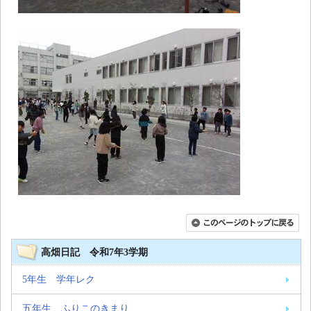
高畑日記 令和7年3学期
5年生 学年レク
五年生 ふりこのきまり