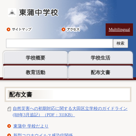
Multilingual
検索
学校概要
学校生活
教育活動
配布文書
配布文書
自然災害への初期対応に関する大田区立学校のガイドライン
(R8年3月追記）（PDF：311KB）
東蒲中 学校だより
新型コロナウイルス感染症関係