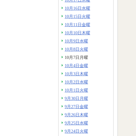
10月17日木曜
10月16日水曜
10月15日火曜
10月11日金曜
10月10日木曜
10月9日水曜
10月8日火曜
10月7日月曜
10月4日金曜
10月3日木曜
10月2日水曜
10月1日火曜
9月30日月曜
9月27日金曜
9月26日木曜
9月25日水曜
9月24日火曜