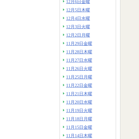
12月6日金曜
12月5日木曜
12月4日水曜
12月3日火曜
12月2日月曜
11月29日金曜
11月28日木曜
11月27日水曜
11月26日火曜
11月25日月曜
11月22日金曜
11月21日木曜
11月20日水曜
11月19日火曜
11月18日月曜
11月15日金曜
11月14日木曜