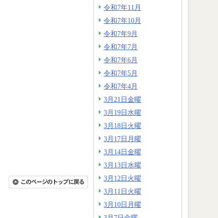
令和7年11月
令和7年10月
令和7年9月
令和7年7月
令和7年6月
令和7年5月
令和7年4月
3月21日金曜
3月19日水曜
3月18日火曜
3月17日月曜
3月14日金曜
3月13日水曜
3月12日火曜
3月11日火曜
3月10日月曜
3月7日金曜