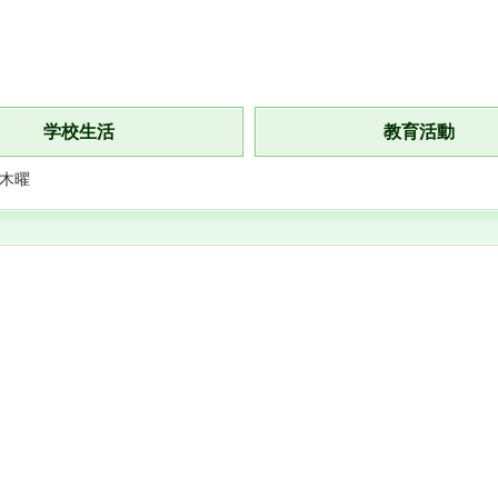
学校生活
教育活動
日木曜