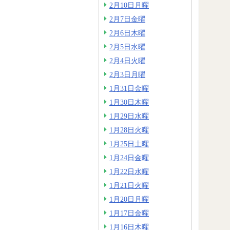
2月10日月曜
2月7日金曜
2月6日木曜
2月5日水曜
2月4日火曜
2月3日月曜
1月31日金曜
1月30日木曜
1月29日水曜
1月28日火曜
1月25日土曜
1月24日金曜
1月22日水曜
1月21日火曜
1月20日月曜
1月17日金曜
1月16日木曜