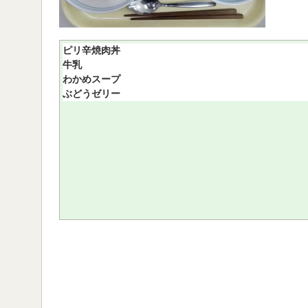
ピリ辛焼肉丼
牛乳
わかめスープ
ぶどうゼリー