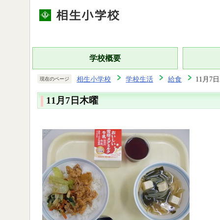
学校概要
相生小学校
学校生活
給食
11月7
現在のページ
11月7日木曜