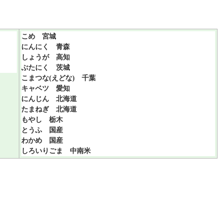
こめ 宮城
にんにく 青森
しょうが 高知
ぶたにく 茨城
こまつな(えどな) 千葉
キャベツ 愛知
にんじん 北海道
たまねぎ 北海道
もやし 栃木
とうふ 国産
わかめ 国産
しろいりごま 中南米