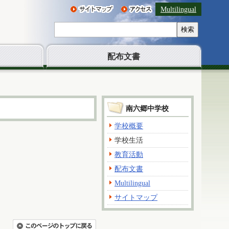
Multilingual
検索
配布文書
南六郷中学校
学校概要
学校生活
教育活動
配布文書
Multilingual
サイトマップ