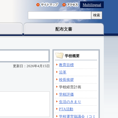
Multilingual
検索
配布文書
学校概要
教育目標
更新日：2026年4月15日
沿革
校長挨拶
学校経営計画
学校評価
生活のきまり
PTA活動
学校運営協議会（コミ