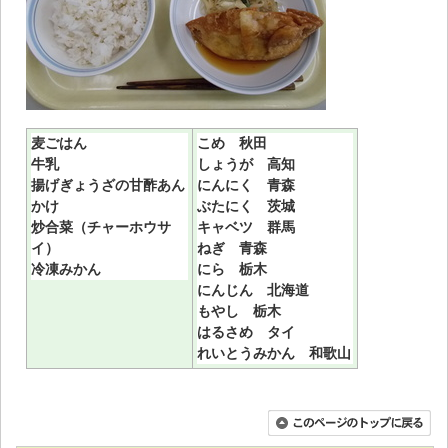
麦ごはん
こめ 秋田
牛乳
しょうが 高知
揚げぎょうざの甘酢あん
にんにく 青森
かけ
ぶたにく 茨城
炒合菜（チャーホウサ
キャベツ 群馬
イ）
ねぎ 青森
冷凍みかん
にら 栃木
にんじん 北海道
もやし 栃木
はるさめ タイ
れいとうみかん 和歌山