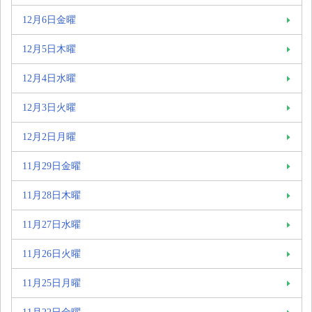
12月6日金曜
12月5日木曜
12月4日水曜
12月3日火曜
12月2日月曜
11月29日金曜
11月28日木曜
11月27日水曜
11月26日火曜
11月25日月曜