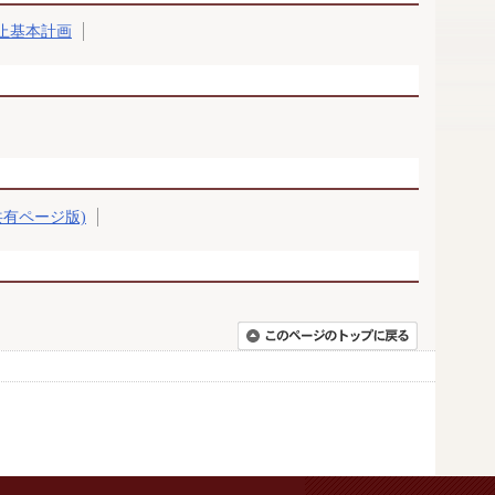
止基本計画
共有ページ版)