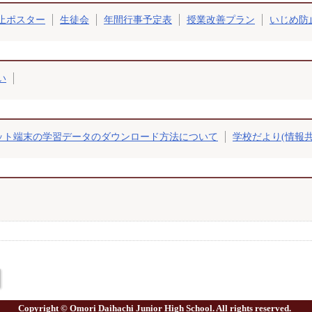
止ポスター
生徒会
年間行事予定表
授業改善プラン
いじめ防
い
ット端末の学習データのダウンロード方法について
学校だより(情報
Copyright © Omori Daihachi Junior High School. All rights reserved.