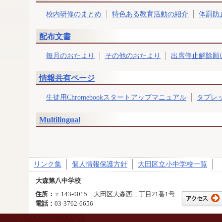
校内研修のまとめ
特色ある教育活動の紹介
体罰防
配布文書
毎月のおたより
その他のおたより
出席停止解除願
情報共有ページ
生徒用Chromebookスタートアップマニュアル
タブレ
Multilingual
リンク集
個人情報保護方針
大田区立小中学校一覧
大森第八中学校
住所：
〒143-0015 大田区大森西二丁目21番1号
電話：
03-3762-6656