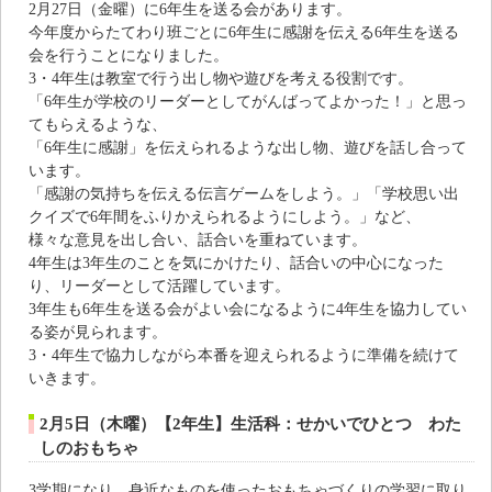
2月27日（金曜）に6年生を送る会があります。
今年度からたてわり班ごとに6年生に感謝を伝える6年生を送る
会を行うことになりました。
3・4年生は教室で行う出し物や遊びを考える役割です。
「6年生が学校のリーダーとしてがんばってよかった！」と思っ
てもらえるような、
「6年生に感謝」を伝えられるような出し物、遊びを話し合って
います。
「感謝の気持ちを伝える伝言ゲームをしよう。」「学校思い出
クイズで6年間をふりかえられるようにしよう。」など、
様々な意見を出し合い、話合いを重ねています。
4年生は3年生のことを気にかけたり、話合いの中心になった
り、リーダーとして活躍しています。
3年生も6年生を送る会がよい会になるように4年生を協力してい
る姿が見られます。
3・4年生で協力しながら本番を迎えられるように準備を続けて
いきます。
2月5日（木曜）【2年生】生活科：せかいでひとつ わた
しのおもちゃ
3学期になり、身近なものを使ったおもちゃづくりの学習に取り