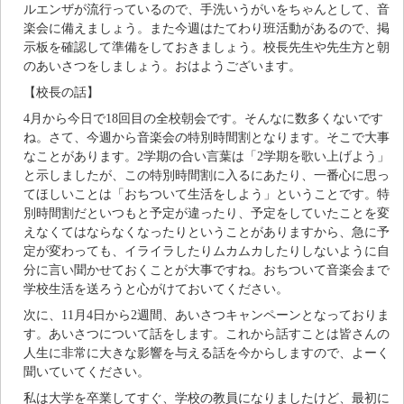
ルエンザが流行っているので、手洗いうがいをちゃんとして、音
楽会に備えましょう。また今週はたてわり班活動があるので、掲
示板を確認して準備をしておきましょう。校長先生や先生方と朝
のあいさつをしましょう。おはようございます。
【校長の話】
4月から今日で18回目の全校朝会です。そんなに数多くないです
ね。さて、今週から音楽会の特別時間割となります。そこで大事
なことがあります。2学期の合い言葉は「2学期を歌い上げよう」
と示しましたが、この特別時間割に入るにあたり、一番心に思っ
てほしいことは「おちついて生活をしよう」ということです。特
別時間割だといつもと予定が違ったり、予定をしていたことを変
えなくてはならなくなったりということがありますから、急に予
定が変わっても、イライラしたりムカムカしたりしないように自
分に言い聞かせておくことが大事ですね。おちついて音楽会まで
学校生活を送ろうと心がけておいてください。
次に、11月4日から2週間、あいさつキャンペーンとなっておりま
す。あいさつについて話をします。これから話すことは皆さんの
人生に非常に大きな影響を与える話を今からしますので、よーく
聞いていてください。
私は大学を卒業してすぐ、学校の教員になりましたけど、最初に