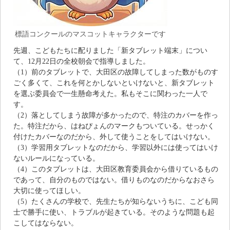
標語コンクールのマスコットキャラクターです
先週、こどもたちに配りました「新タブレット端末」につい
て、12月22日の全校朝会で指導しました。
（1）前のタブレットで、大田区の故障してしまった数がものす
ごく多くて、これを何とかしないといけないと、新タブレット
を選ぶ委員会で一生懸命考えた。私もそこに関わった一人で
す。
（2）落としてしまう故障が多かったので、特注のカバーを作っ
た。特注だから、はねぴょんのマークもついている。せっかく
付けたカバーなのだから、外して使うことをしてはいけない。
（3）学習用タブレットなのだから、学習以外には使ってはいけ
ないルールになっている。
（4）このタブレットは、大田区教育委員会から借りているもの
であって、自分のものではない。借りものなのだからなおさら
大切に使ってほしい。
（5）たくさんの学校で、先生たちが知らないうちに、こども同
士で勝手に使い、トラブルが起きている。そのような問題も起
こしてはならない。