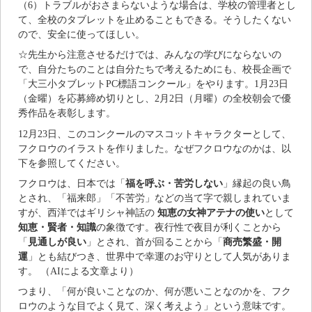
（6）トラブルがおさまらないような場合は、学校の管理者とし
て、全校のタブレットを止めることもできる。そうしたくない
ので、安全に使ってほしい。
☆先生から注意させるだけでは、みんなの学びにならないの
で、自分たちのことは自分たちで考えるためにも、校長企画で
「大三小タブレットPC標語コンクール」をやります。1月23日
（金曜）を応募締め切りとし、2月2日（月曜）の全校朝会で優
秀作品を表彰します。
12月23日、このコンクールのマスコットキャラクターとして、
フクロウのイラストを作りました。なぜフクロウなのかは、以
下を参照してください。
フクロウは、日本では「
福を呼ぶ・苦労しない
」縁起の良い鳥
とされ、「福来郎」「不苦労」などの当て字で親しまれていま
すが、西洋ではギリシャ神話の
知恵の女神アテナの使い
として
知恵・賢者・知識
の象徴です。夜行性で夜目が利くことから
「
見通しが良い
」とされ、首が回ることから「
商売繁盛・開
運
」とも結びつき、世界中で幸運のお守りとして人気がありま
す。 （AIによる文章より）
つまり、「何が良いことなのか、何が悪いことなのかを、フク
ロウのような目でよく見て、深く考えよう」という意味です。