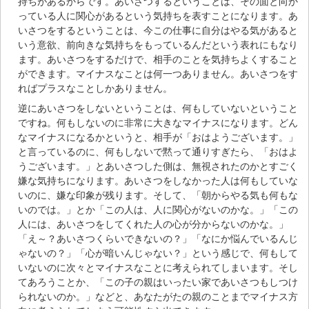
持ちがあるからです。あいさつするということは、その面と向か
っている人に関心があるという気持ちを表すことになります。あ
いさつをするということは、今この仕事に自分はやる気があると
いう意欲、前向きな気持ちをもっているんだという表れにもなり
ます。あいさつをするだけで、相手のことを気持ちよくすること
ができます。マイナスなことは何一つありません。あいさつをす
ればプラスなことしかありません。
逆にあいさつをしないということは、何もしていないということ
ですね。何もしないのに非常に大きなマイナスになります。どん
なマイナスになるかというと、相手が「おはようございます。」
と言っているのに、何もしないで黙って通りすぎたら、「おはよ
うございます。」とあいさつした側は、無視されたのかとすごく
嫌な気持ちになります。あいさつをしなかった人は何もしていな
いのに、嫌な印象が残ります。そして、「朝からやる気も何もな
いのでは。」とか「この人は、人に関心がないのかな。」「この
人には、あいさつをしてくれた人の心が分からないのかな。」
「え～？あいさつくらいできないの？」「なにか悩んでいるんじ
ゃないの？」「心が暗いんじゃない？」という感じで、何もして
いないのに次々とマイナスなことに考えられてしまいます。そし
てあろうことか、「この子の親はいったい家であいさつもしつけ
られないのか。」などと、あなたがたの親のことまでマイナス方