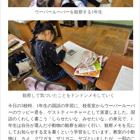
ウーパールーパーを観察する1年生
観察して気づいたことをドンドンメモしていく
今日の3校時、1年生の国語の学習に、校長室からウーパールーパ
ーのウッピー君を、ゲストティーチャーとして派遣しました。国
語のくわしく書こう「しらせたいな、みせたいな」の単元で、1
年生は自分が選んだ小動物の観察を細かく行い、観察メモを元に
してお知らせする文を書くという学習をしています。教室の小動
物は、カメ、クワガタ、ザリガニ、ヤゴといましたが、一部のこ