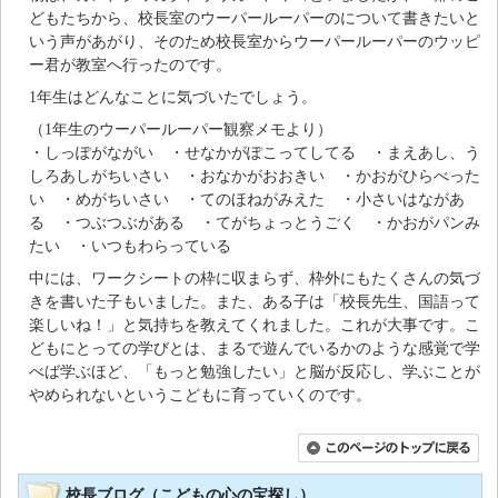
どもたちから、校長室のウーパールーパーのについて書きたいと
いう声があがり、そのため校長室からウーパールーパーのウッピ
ー君が教室へ行ったのです。
1年生はどんなことに気づいたでしょう。
（1年生のウーパールーパー観察メモより）
・しっぽがながい ・せなかがぽこってしてる ・まえあし、う
しろあしがちいさい ・おなかがおおきい ・かおがひらべった
い ・めがちいさい ・てのほねがみえた ・小さいはながあ
る ・つぶつぶがある ・てがちょっとうごく ・かおがパンみ
たい ・いつもわらっている
中には、ワークシートの枠に収まらず、枠外にもたくさんの気づ
きを書いた子もいました。また、ある子は「校長先生、国語って
楽しいね！」と気持ちを教えてくれました。これが大事です。こ
どもにとっての学びとは、まるで遊んでいるかのような感覚で学
べば学ぶほど、「もっと勉強したい」と脳が反応し、学ぶことが
やめられないというこどもに育っていくのです。
校長ブログ（こどもの心の宝探し）