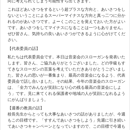
向に考えられてしまう可能性すら出てきます。
これほどあいさつをするという超プラスな方向と、あいさつをし
ないということによるスーパーマイナスな方向と真っ二つに分か
れるのがあいさつです。よーくこのことを覚えておいた方がよい
です。あいさつをしてマイナスになることは一つもありません。
ぜひ皆さん、気持ちの良いあいさつができるように心がけてくだ
さい。
【代表委員の話】
私たちは代表委員会です。本日は音楽会のスローガンを発表いた
します。皆さん、ご協力ありがとうございました。どの学級もす
てきなスローガンの言葉を考えていただきありがとうございまし
た。皆さんの思いが一番集まり、最高の音楽会になるよう、代表
委員会で話し合いました。その結果、今年の音楽会のスローガン
は、「全力でみんなが笑顔になり心の残る最高の音楽会にしよ
う」です。見に来てくれる保護者や地域の人が笑顔になれるよう
にがんばりましょう。
【週番の教員の話】
校長先生からとっても大事なあいさつの話がありましたが、今週
もこの目標です。「すすんであいさつをしよう」先週に引き続い
てあいさつキャンペーンとなっていますので、この目標で今週も