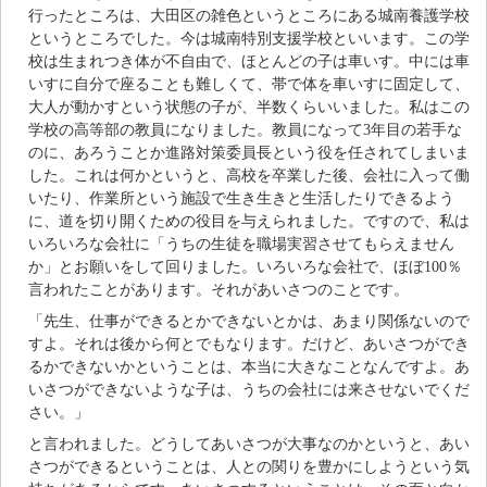
行ったところは、大田区の雑色というところにある城南養護学校
というところでした。今は城南特別支援学校といいます。この学
校は生まれつき体が不自由で、ほとんどの子は車いす。中には車
いすに自分で座ることも難しくて、帯で体を車いすに固定して、
大人が動かすという状態の子が、半数くらいいました。私はこの
学校の高等部の教員になりました。教員になって3年目の若手な
のに、あろうことか進路対策委員長という役を任されてしまいま
した。これは何かというと、高校を卒業した後、会社に入って働
いたり、作業所という施設で生き生きと生活したりできるよう
に、道を切り開くための役目を与えられました。ですので、私は
いろいろな会社に「うちの生徒を職場実習させてもらえません
か」とお願いをして回りました。いろいろな会社で、ほぼ100％
言われたことがあります。それがあいさつのことです。
「先生、仕事ができるとかできないとかは、あまり関係ないので
すよ。それは後から何とでもなります。だけど、あいさつができ
るかできないかということは、本当に大きなことなんですよ。あ
いさつができないような子は、うちの会社には来させないでくだ
さい。」
と言われました。どうしてあいさつが大事なのかというと、あい
さつができるということは、人との関りを豊かにしようという気