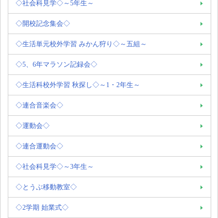
◇社会科見学◇～5年生～
◇開校記念集会◇
◇生活単元校外学習 みかん狩り◇～五組～
◇5、6年マラソン記録会◇
◇生活科校外学習 秋探し◇～1・2年生～
◇連合音楽会◇
◇運動会◇
◇連合運動会◇
◇社会科見学◇～3年生～
◇とうぶ移動教室◇
◇2学期 始業式◇