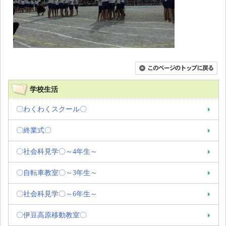
学校生活
〇わくわくスクール〇
〇終業式〇
〇社会科見学〇～4年生～
〇自転車教室〇～3年生～
〇社会科見学〇～6年生～
〇伊豆高原移動教室〇