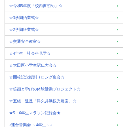
☆令和5年度「校内書初め」☆
☆3学期始業式☆
☆2学期終業式☆
☆交通安全教室☆
☆4年生 社会科見学☆
☆大田区小学生駅伝大会☆
☆開校記念縦割りロング集会☆
☆笑顔と学びの体験活動プロジェクト☆
☆五組 遠足「津久井浜観光農園」☆
★5・6年生マラソン記録会★
♪連合音楽会 ～4年生～♪