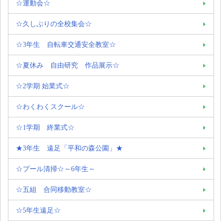
☆運動会☆
☆久しぶりの全校集会☆
☆3年生 自転車交通安全教室☆
☆夏休み 自由研究 作品展示☆
☆2学期 始業式☆
☆わくわくスクール☆
☆1学期 終業式☆
★3年生 遠足「平和の森公園」★
☆プール清掃☆～6年生～
☆五組 合同移動教室☆
☆5年生遠足☆