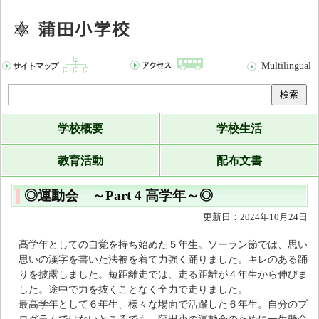
Multilingual
検索
学校概要
学校生活
教育活動
配布文書
◎運動会 ～Part 4 高学年～◎
更新日：2024年10月24日
高学年としての自覚を持ち始めた５年生。ソーラン節では、思い
思いの漢字を書いた法被を着て力強く踊りました。キレのある踊
りを披露しました。短距離走では、走る距離が４年生から伸びま
した。途中で力を抜くことなく全力で走りました。
最高学年として６年生、様々な場面で活躍した６年生。自分のプ