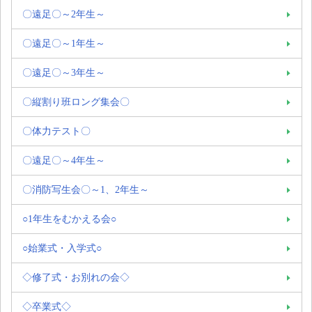
〇遠足〇～2年生～
〇遠足〇～1年生～
〇遠足〇～3年生～
〇縦割り班ロング集会〇
〇体力テスト〇
〇遠足〇～4年生～
〇消防写生会〇～1、2年生～
○1年生をむかえる会○
○始業式・入学式○
◇修了式・お別れの会◇
◇卒業式◇