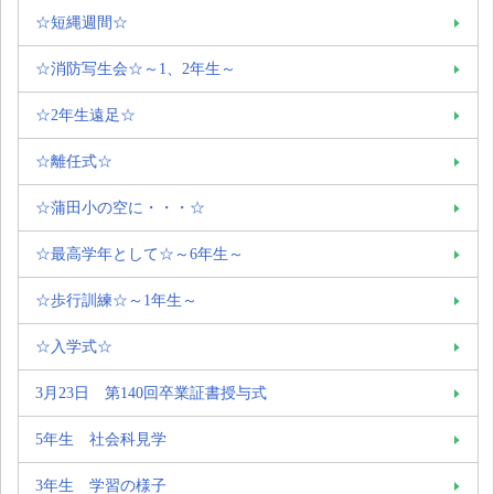
☆短縄週間☆
☆消防写生会☆～1、2年生～
☆2年生遠足☆
☆離任式☆
☆蒲田小の空に・・・☆
☆最高学年として☆～6年生～
☆歩行訓練☆～1年生～
☆入学式☆
3月23日 第140回卒業証書授与式
5年生 社会科見学
3年生 学習の様子