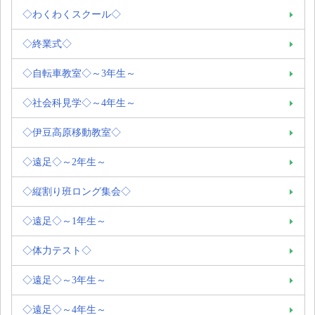
◇わくわくスクール◇
◇終業式◇
◇自転車教室◇～3年生～
◇社会科見学◇～4年生～
◇伊豆高原移動教室◇
◇遠足◇～2年生～
◇縦割り班ロング集会◇
◇遠足◇～1年生～
◇体力テスト◇
◇遠足◇～3年生～
◇遠足◇～4年生～