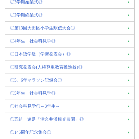
◎3学期始業式◎
◎2学期終業式◎
◎第13回大田区小学生駅伝大会◎
◎4年生 社会科見学◎
◎日本語学級（学習発表会）◎
◎研究発表会(人権尊重教育推進校)◎
◎5、6年マラソン記録会◎
◎5年生 社会科見学◎
◎社会科見学◎～3年生～
◎五組 遠足「津久井浜観光農園」◎
◎145周年記念集会◎