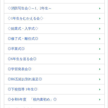
◇消防写生会◇～1、2年生～
◇1年生をむかえる会◇
◇始業式・入学式◇
◎修了式・離任式◎
◎卒業式◎
◎6年生を送る会◎
◎学習発表会◎
◎R6五組お別れ遠足◎
◎下校指導 1年生◎
◎令和6年度 「校内書初め」◎