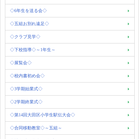
◇6年生を送る会◇
◇五組お別れ遠足◇
◇クラブ見学◇
◇下校指導◇～1年生～
◇展覧会◇
◇校内書初め会◇
◇3学期始業式◇
◇2学期終業式◇
◇第14回大田区小学生駅伝大会◇
◇合同移動教室◇～五組～