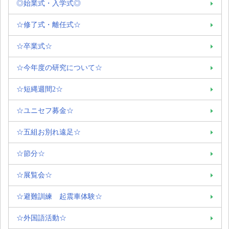
◎始業式・入学式◎
☆修了式・離任式☆
☆卒業式☆
☆今年度の研究について☆
☆短縄週間2☆
☆ユニセフ募金☆
☆五組お別れ遠足☆
☆節分☆
☆展覧会☆
☆避難訓練 起震車体験☆
☆外国語活動☆