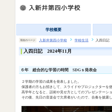
学校概要
入新井第四小学校
学校生活
入四日記 2
現在のページ
入四日記 2024年11月
６年 総合的な学習の時間 SDGｓ発表会
２学期の学習の成果を発表しました。
保護者の方もお招きして、スライドやプロジェクターを
高学年となると、話術や見せ方としてのプレゼンテーシ
その後、先日の音楽会で欠席者がいたので、合奏を披露