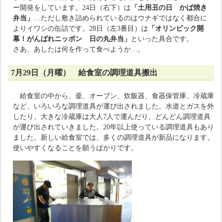
ー開発をしています。24日（右下）は
「土用丑の日 かば焼き
弁当」
…ただし敷き詰められているのはウナギではなく都合に
よりイワシの缶詰です。28日（左3番目）は
「オリンピック開
幕！がんばれニッポン 日の丸弁当」
といった具合です。
さあ、あしたは何を作って食べようか…。
7月29日（月曜） 給食室の調理道具搬出
給食室の中から、釜、オーブン、炊飯器、食器保管庫、冷蔵庫
など、いろいろな調理道具が運び出されました。水道とガスを外
したり、大きな冷蔵庫は大人7人で運んだり、どんどん調理道具
が運び出されていきました。20年以上使っている調理道具もあり
ました。新しい給食室では、多くの調理道具が新品になります。
使いやすくなることを願うばかりです。