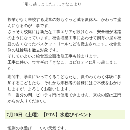
「引っ越しました」…きなこより
授業がなく来校する児童の数もぐっと減る夏休み、かわって盛
んになるのが工事です。
さっそく校庭には新たな工事エリアが設けられ、安全柵が迷路
のようになっています。校舎増築工事にあわせて飼育小屋や校
庭の古くなったバスケットゴールなども撤去されます。校舎北
側の駐輪場も撤去対象です。
そしていよいよ給食室全面改修工事も始まります。
工事に伴い、ウサギの「きなこ」はピロティに引っ越しまし
た。
期間中、学童にやってくるこどもたち、夏のわくわく体験に参
加するこどもたち、それから来校者の皆様にはご不便をおかけ
しますが、よろしくお願いします。
※ 当分の間、ピロティ門は使用できません。来校の際は正門
からお入りください。
7月20日（土曜）【PTA】水遊びイベント
恒例の水遊び！ いい天気です。