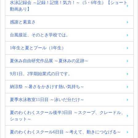
水泳記録会 ～記録！記憶！気力！～（5・6年生）【ショート
動画あり】
感謝と素直さ
台風接近、そのとき学校では。
1年生と夏とプール（1年生）
夏休み自由研究作品展 ～夏休みの足跡～
9月1日、2学期始業式の日です。
納涼祭 ～暑さをかきけす熱い気持ち～
夏季水泳教室11日目 ～泳いだ分だけ～
夏のわくわくスクール後半3日目 ～スクープ、クレードル、
ショット～
夏のわくわくスクール6日目 ～考えて、動きにつなげる～