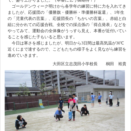
で、盛り上がりました。（本番に乞う御期待！）
ゴールデンウィーク明けから各学年の練習に特に力を入れてき
ましたが、応援団の「優勝旗・優勝杯・準優勝杯返還」、1年生
の「児童代表の言葉」、応援団長の「ちかいの言葉」、赤組と白
組に分かれての応援合戦、全校での採点係の「得点発表」などを
やってみて、運動会の全体像がうっすら見え、本番が近付いてい
ることを感じた子もいると思います。
今日は寒さを感じましたが、明日から3日間は最高気温が30℃
近くにまで達するので、こどもたちの様子をよく見ながら練習を
進めていきます。
大田区立志茂田小学校長 桐田 裕貴