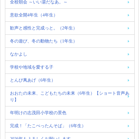
全校朝会 ～いい湯だなあ。～
意欲全開4年生（4年生）
歓声と感性と完成っと。（2年生）
冬の遊び、冬の動物たち（1年生）
なかよし
学校や地域を愛する子
とんび凧あげ（6年生）
おおたの未来、こどもたちの未来（6年生）【ショート音声あ
り】
年明けの志茂田小学校の景色
完成！「たこぺったんそば」（6年生）
2026年もよろしくお願いします。