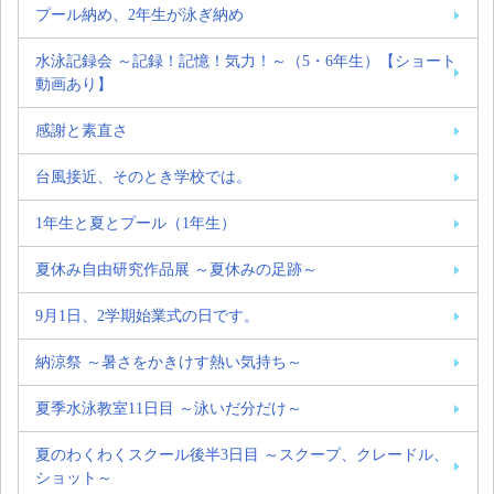
プール納め、2年生が泳ぎ納め
水泳記録会 ～記録！記憶！気力！～（5・6年生）【ショート
動画あり】
感謝と素直さ
台風接近、そのとき学校では。
1年生と夏とプール（1年生）
夏休み自由研究作品展 ～夏休みの足跡～
9月1日、2学期始業式の日です。
納涼祭 ～暑さをかきけす熱い気持ち～
夏季水泳教室11日目 ～泳いだ分だけ～
夏のわくわくスクール後半3日目 ～スクープ、クレードル、
ショット～