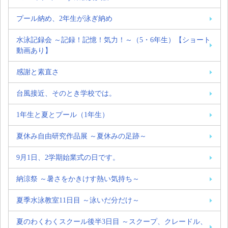
プール納め、2年生が泳ぎ納め
水泳記録会 ～記録！記憶！気力！～（5・6年生）【ショート
動画あり】
感謝と素直さ
台風接近、そのとき学校では。
1年生と夏とプール（1年生）
夏休み自由研究作品展 ～夏休みの足跡～
9月1日、2学期始業式の日です。
納涼祭 ～暑さをかきけす熱い気持ち～
夏季水泳教室11日目 ～泳いだ分だけ～
夏のわくわくスクール後半3日目 ～スクープ、クレードル、