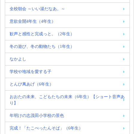
全校朝会 ～いい湯だなあ。～
意欲全開4年生（4年生）
歓声と感性と完成っと。（2年生）
冬の遊び、冬の動物たち（1年生）
なかよし
学校や地域を愛する子
とんび凧あげ（6年生）
おおたの未来、こどもたちの未来（6年生）【ショート音声あ
り】
年明けの志茂田小学校の景色
完成！「たこぺったんそば」（6年生）