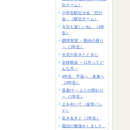
伝チーム）
小学生駅伝大会「壮行
会」（駅伝チーム）
今日も楽しいね。（4年
生）
調理実習 ～期待の香り
～（5年生）
火災が起きたときに
全校朝会 ～12月ってど
んな月～
4年生、宇宙へ、未来へ
（4年生）
昔遊び ～人との関わり
～（1年生）
上を向いて（金管バン
ド）
生き生きと（3年生）
国語の勉強をしました。