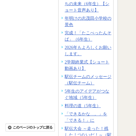
ちの未来（6年生）【シ
ョート音声あり】
年明けの志茂田小学校の
景色
完成！「たこぺったんそ
ば」（6年生）
2026年もよろしくお願い
します。
2学期終業式【ショート
動画あり】
駅伝チームのメッセージ
（駅伝チーム）
5年生のアイデアがつな
ぐ地域（5年生）
料理の道（5年生）
「できるかな…。」を
「できる！」に
駅伝大会 ～走った！残
した！つないだ！～（駅