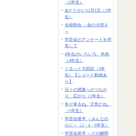
（2年生）
あたたかい12月1日（1年
生）
全校朝会 ～命の大切さ
～
学芸会のアンケートを拝
見して
4年生のいろいろ、色色
（4年生）
ぐるっと大田区（3年
生）【ショート動画あ
り】
日々の授業へのつなが
り、広がり（2年生）
冬が来るね。元気だね。
（1年生）
学芸会後半 ～みんなの
心に～（2・4・6年生）
学芸会前半 ～どの瞬間