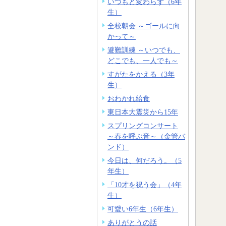
いつもと変わらず（6年
生）
全校朝会 ～ゴールに向
かって～
避難訓練 ～いつでも、
どこでも、一人でも～
すがたをかえる（3年
生）
おわかれ給食
東日本大震災から15年
スプリングコンサート
～春を呼ぶ音～（金管バ
ンド）
今日は、何だろう。（5
年生）
「10才を祝う会」（4年
生）
可愛い6年生（6年生）
ありがとうの話