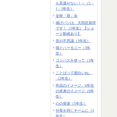
も見逃せない！～（5・
1・3年生）
全校「昼」会
揚げパンは、大田区発祥
です！（5年生）【ショ
ート動画あり】
音の不思議（3年生）
個とハーモニー（3年
生）
コンパスを使って（3年
生）
ことばって面白いね。
（2年生）
作品のイメージ、6年生
の未来のイメージ（6年
生）
心の発達（5年生）
分母を同じチームに（5
年生）