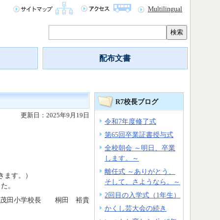
Multilingual
検索
配布文書
R7校長ブログ
更新日：2025年9月19日
令和7年度修了式
第65回卒業証書授与式
全校朝会 ～明日、卒業
します。～
離任式 ～ありがとう、
きます。）
そして、さようなら。～
した。
2回目の入学式（1年生）
志茂田小学校長 桐田 裕貴
かくし芸大会の続き