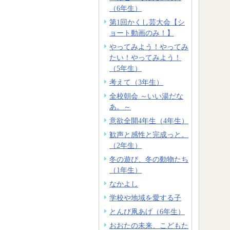
（6年生）
第1回かくし芸大会【シ
ョート動画のみ！】
やってみよう！やってみ
たい！やってみよう！
（5年生）
考えて（3年生）
全校朝会 ～いい湯だな
あ。～
意欲全開4年生（4年生）
歓声と感性と完成っと。
（2年生）
冬の遊び、冬の動物たち
（1年生）
なかよし
学校や地域を愛する子
とんび凧あげ（6年生）
おおたの未来、こどもた