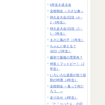
6年生を送る会
全校朝会 ～小さな春～
持久走大会2日目（4・
2・6年生）
持久走大会1日目（5・
1・3年生）
まさに風の子（1年生）
ちゃんと使える？
AED（5年生）
最初で最後の雪景色？
仲良くフットビー！（2
年生）
いろいろな楽器が担う役
割の特徴（4年生）
全校朝会 ～鬼って何だ
ろう。～
走り出せ（4年生）
「たこぺったん」の日