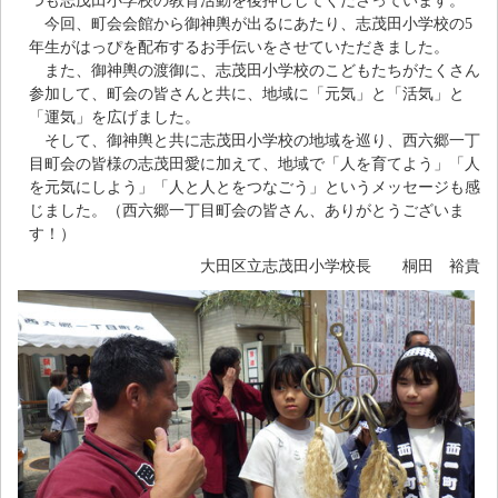
つも志茂田小学校の教育活動を後押ししてくださっています。
今回、町会会館から御神輿が出るにあたり、志茂田小学校の5
年生がはっぴを配布するお手伝いをさせていただきました。
また、御神輿の渡御に、志茂田小学校のこどもたちがたくさん
参加して、町会の皆さんと共に、地域に「元気」と「活気」と
「運気」を広げました。
そして、御神輿と共に志茂田小学校の地域を巡り、西六郷一丁
目町会の皆様の志茂田愛に加えて、地域で「人を育てよう」「人
を元気にしよう」「人と人とをつなごう」というメッセージも感
じました。（西六郷一丁目町会の皆さん、ありがとうございま
す！）
大田区立志茂田小学校長 桐田 裕貴