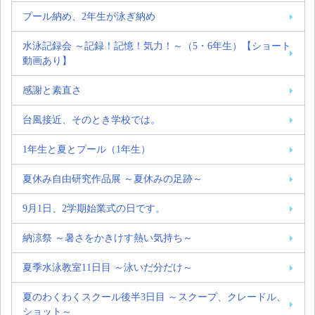
プール納め、2年生が泳ぎ納め
水泳記録会 ～記録！記憶！気力！～（5・6年生）【ショート
動画あり】
感謝と素直さ
台風接近、そのとき学校では。
1年生と夏とプール（1年生）
夏休み自由研究作品展 ～夏休みの足跡～
9月1日、2学期始業式の日です。
納涼祭 ～暑さをかきけす熱い気持ち～
夏季水泳教室11日目 ～泳いだ分だけ～
夏のわくわくスクール後半3日目 ～スクープ、クレードル、
ショット～