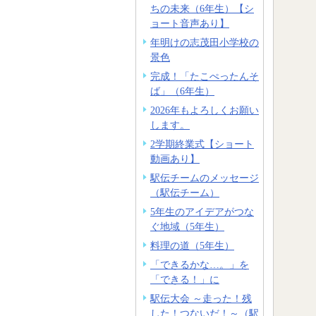
ちの未来（6年生）【シ
ョート音声あり】
年明けの志茂田小学校の
景色
完成！「たこぺったんそ
ば」（6年生）
2026年もよろしくお願い
します。
2学期終業式【ショート
動画あり】
駅伝チームのメッセージ
（駅伝チーム）
5年生のアイデアがつな
ぐ地域（5年生）
料理の道（5年生）
「できるかな…。」を
「できる！」に
駅伝大会 ～走った！残
した！つないだ！～（駅