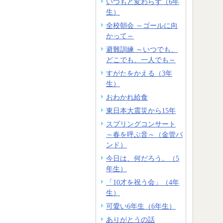
いつもと変わらず（6年
生）
全校朝会 ～ゴールに向
かって～
避難訓練 ～いつでも、
どこでも、一人でも～
すがたをかえる（3年
生）
おわかれ給食
東日本大震災から15年
スプリングコンサート
～春を呼ぶ音～（金管バ
ンド）
今日は、何だろう。（5
年生）
「10才を祝う会」（4年
生）
可愛い6年生（6年生）
ありがとうの話