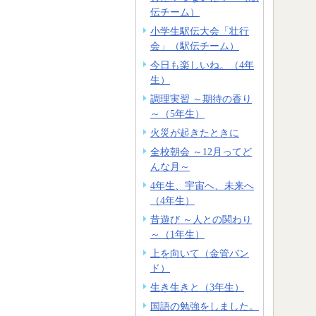
伝チーム）
小学生駅伝大会「壮行
会」（駅伝チーム）
今日も楽しいね。（4年
生）
調理実習 ～期待の香り
～（5年生）
火災が起きたときに
全校朝会 ～12月ってど
んな月～
4年生、宇宙へ、未来へ
（4年生）
昔遊び ～人との関わり
～（1年生）
上を向いて（金管バン
ド）
生き生きと（3年生）
国語の勉強をしました。