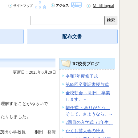
Multilingual
検索
配布文書
R7校長ブログ
更新日：2025年6月20日
令和7年度修了式
第65回卒業証書授与式
全校朝会 ～明日、卒業
します。～
理解することがねらいで
離任式 ～ありがとう、
そして、さようなら。～
したりしました。
2回目の入学式（1年生）
かくし芸大会の続き
志茂田小学校長 桐田 裕貴