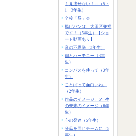
も見逃せない！～（5・
1・3年生）
全校「昼」会
揚げパンは、大田区発祥
です！（5年生）【ショ
ート動画あり】
音の不思議（3年生）
個とハーモニー（3年
生）
コンパスを使って（3年
生）
ことばって面白いね。
（2年生）
作品のイメージ、6年生
の未来のイメージ（6年
生）
心の発達（5年生）
分母を同じチームに（5
年生）