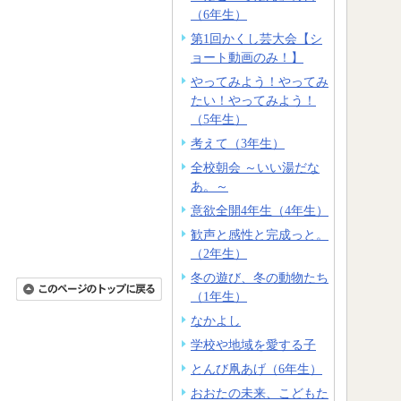
（6年生）
第1回かくし芸大会【シ
ョート動画のみ！】
やってみよう！やってみ
たい！やってみよう！
（5年生）
考えて（3年生）
全校朝会 ～いい湯だな
あ。～
意欲全開4年生（4年生）
歓声と感性と完成っと。
（2年生）
冬の遊び、冬の動物たち
（1年生）
なかよし
学校や地域を愛する子
とんび凧あげ（6年生）
おおたの未来、こどもた