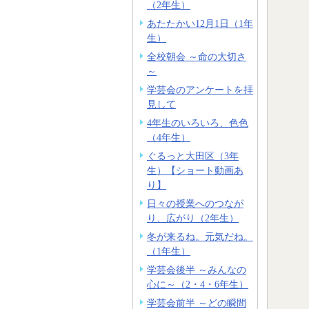
（2年生）
あたたかい12月1日（1年
生）
全校朝会 ～命の大切さ
～
学芸会のアンケートを拝
見して
4年生のいろいろ、色色
（4年生）
ぐるっと大田区（3年
生）【ショート動画あ
り】
日々の授業へのつなが
り、広がり（2年生）
冬が来るね。元気だね。
（1年生）
学芸会後半 ～みんなの
心に～（2・4・6年生）
学芸会前半 ～どの瞬間