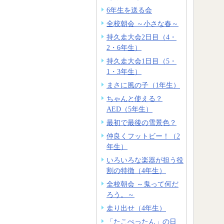
6年生を送る会
全校朝会 ～小さな春～
持久走大会2日目（4・
2・6年生）
持久走大会1日目（5・
1・3年生）
まさに風の子（1年生）
ちゃんと使える？
AED（5年生）
最初で最後の雪景色？
仲良くフットビー！（2
年生）
いろいろな楽器が担う役
割の特徴（4年生）
全校朝会 ～鬼って何だ
ろう。～
走り出せ（4年生）
「たこぺったん」の日