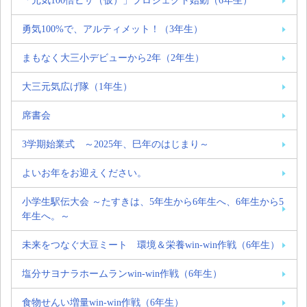
「元気100倍ピザ（仮）」プロジェクト始動（6年生）
勇気100%で、アルティメット！（3年生）
まもなく大三小デビューから2年（2年生）
大三元気広げ隊（1年生）
席書会
3学期始業式 ～2025年、巳年のはじまり～
よいお年をお迎えください。
小学生駅伝大会 ～たすきは、5年生から6年生へ、6年生から5
年生へ。～
未来をつなぐ大豆ミート 環境＆栄養win-win作戦（6年生）
塩分サヨナラホームランwin-win作戦（6年生）
食物せんい増量win-win作戦（6年生）