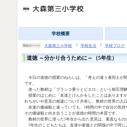
学校概要
大森第三小学校
学校生活
学校ブログ
現在のページ
道徳 ～分かり合うために～（5年生）
今日の道徳の授業のねらいは、「考えの違う者同士が関
です。
使った教材は「ブランコ乗りとピエロ」という相互理解
授業のはじめに「友達とけんかをしたことはありますか
れちがいや意見の相違について共有し、教材の世界の入
友達の価値観と違っていても、1時間の中で自分の気持
その価値観と向き合うことが道徳の時間の本質です。
教材の世界に浸った5年生から出た意見は、素直なもの
5年生のこどもたちは、友達や家族との関係の中で同じ