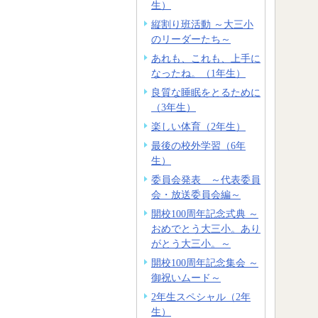
生）
縦割り班活動 ～大三小
のリーダーたち～
あれも、これも、上手に
なったね。（1年生）
良質な睡眠をとるために
（3年生）
楽しい体育（2年生）
最後の校外学習（6年
生）
委員会発表 ～代表委員
会・放送委員会編～
開校100周年記念式典 ～
おめでとう大三小。あり
がとう大三小。～
開校100周年記念集会 ～
御祝いムード～
2年生スペシャル（2年
生）