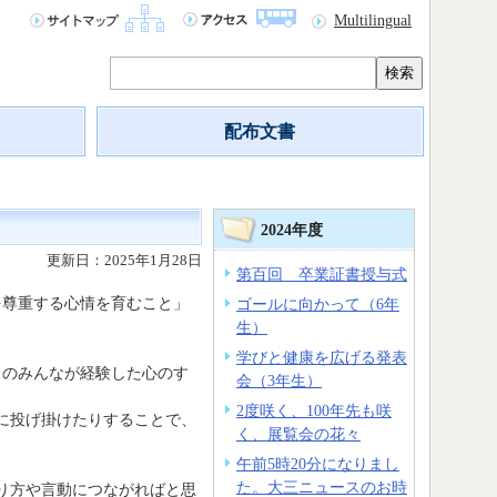
Multilingual
検索
配布文書
2024年度
更新日：2025年1月28日
第百回 卒業証書授与式
尊重する心情を育むこと」
ゴールに向かって（6年
生）
学びと健康を広げる発表
のみんなが経験した心のす
会（3年生）
2度咲く、100年先も咲
に投げ掛けたりすることで、
く、展覧会の花々
午前5時20分になりまし
た。大三ニュースのお時
り方や言動につながればと思