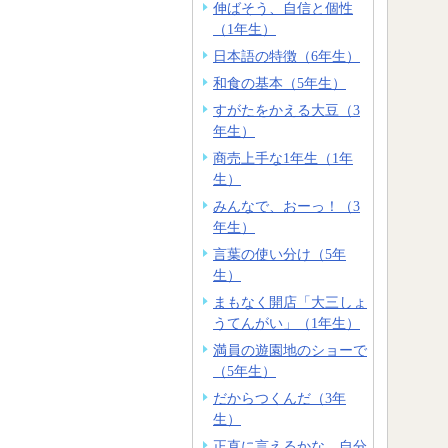
伸ばそう、自信と個性
（1年生）
日本語の特徴（6年生）
和食の基本（5年生）
すがたをかえる大豆（3
年生）
商売上手な1年生（1年
生）
みんなで、おーっ！（3
年生）
言葉の使い分け（5年
生）
まもなく開店「大三しょ
うてんがい」（1年生）
満員の遊園地のショーで
（5年生）
だからつくんだ（3年
生）
正直に言えるかな。自分