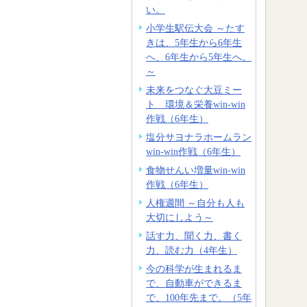
い。
小学生駅伝大会 ～たす
きは、5年生から6年生
へ、6年生から5年生へ。
～
未来をつなぐ大豆ミー
ト 環境＆栄養win-win
作戦（6年生）
塩分サヨナラホームラン
win-win作戦（6年生）
食物せんい増量win-win
作戦（6年生）
人権週間 ～自分も人も
大切にしよう～
話す力、聞く力、書く
力、読む力（4年生）
今の科学が生まれるま
で、自動車ができるま
で、100年先まで。（5年