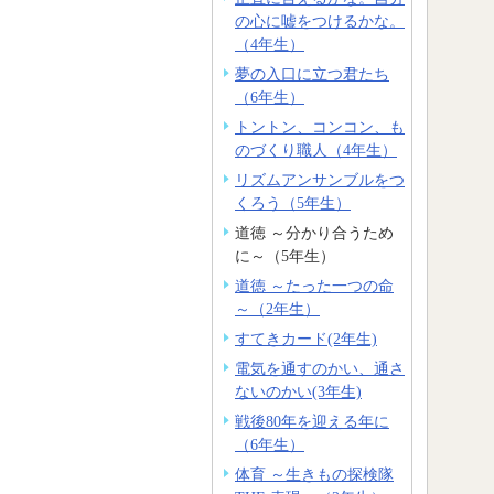
の心に嘘をつけるかな。
（4年生）
夢の入口に立つ君たち
（6年生）
トントン、コンコン、も
のづくり職人（4年生）
リズムアンサンブルをつ
くろう（5年生）
道徳 ～分かり合うため
に～（5年生）
道徳 ～たった一つの命
～（2年生）
すてきカード(2年生)
電気を通すのかい、通さ
ないのかい(3年生)
戦後80年を迎える年に
（6年生）
体育 ～生きもの探検隊