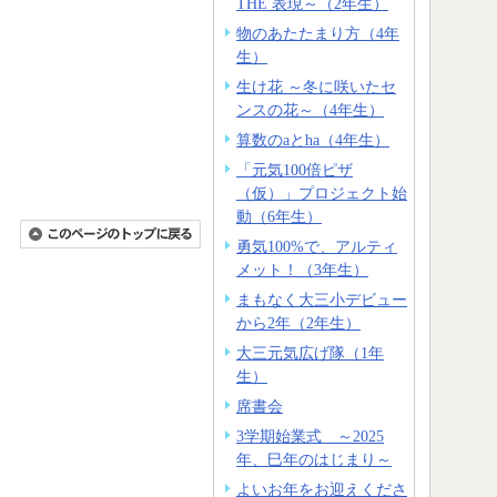
THE 表現～（2年生）
物のあたたまり方（4年
生）
生け花 ～冬に咲いたセ
ンスの花～（4年生）
算数のaとha（4年生）
「元気100倍ピザ
（仮）」プロジェクト始
動（6年生）
勇気100%で、アルティ
メット！（3年生）
まもなく大三小デビュー
から2年（2年生）
大三元気広げ隊（1年
生）
席書会
3学期始業式 ～2025
年、巳年のはじまり～
よいお年をお迎えくださ