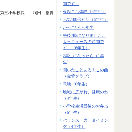
間です。
火起こし体験（3年生）
森第三小学校長 桐田 裕貴
元気100倍ピザ（6年生）
かっこいい6年生
午後7時になりました。
大三ニュースの時間で
す。（6年生）
2年生になったら（1年
生）
聞いたことある！この曲
（金管クラブ）
意地（6年生）
地域に広がれ、健康のわ
（4年生）
小学校生活最後のお弁当
（6年生）
バランス、力、タイミン
グ（4年生）