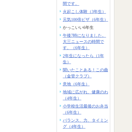
間です。
火起こし体験（3年生）
元気100倍ピザ（6年生）
かっこいい6年生
午後7時になりました。
大三ニュースの時間で
す。（6年生）
2年生になったら（1年
生）
聞いたことある！この曲
（金管クラブ）
意地（6年生）
地域に広がれ、健康のわ
（4年生）
小学校生活最後のお弁当
（6年生）
バランス、力、タイミン
グ（4年生）