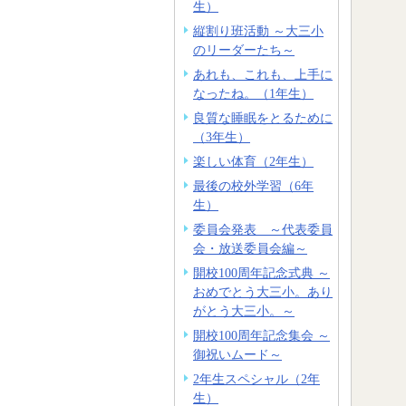
生）
縦割り班活動 ～大三小
のリーダーたち～
あれも、これも、上手に
なったね。（1年生）
良質な睡眠をとるために
（3年生）
楽しい体育（2年生）
最後の校外学習（6年
生）
委員会発表 ～代表委員
会・放送委員会編～
開校100周年記念式典 ～
おめでとう大三小。あり
がとう大三小。～
開校100周年記念集会 ～
御祝いムード～
2年生スペシャル（2年
生）