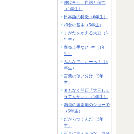
伸ばそう、自信と個性
（1年生）
日本語の特徴（6年生）
和食の基本（5年生）
すがたをかえる大豆（3
年生）
商売上手な1年生（1年
生）
みんなで、おーっ！（3
年生）
言葉の使い分け（5年
生）
まもなく開店「大三しょ
うてんがい」（1年生）
満員の遊園地のショーで
（5年生）
だからつくんだ（3年
生）
正直に言えるかな。自分