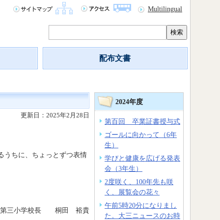
Multilingual
検索
配布文書
2024年度
更新日：2025年2月28日
第百回 卒業証書授与式
ゴールに向かって（6年
生）
るうちに、ちょっとずつ表情
学びと健康を広げる発表
会（3年生）
2度咲く、100年先も咲
く、展覧会の花々
午前5時20分になりまし
森第三小学校長 桐田 裕貴
た。大三ニュースのお時