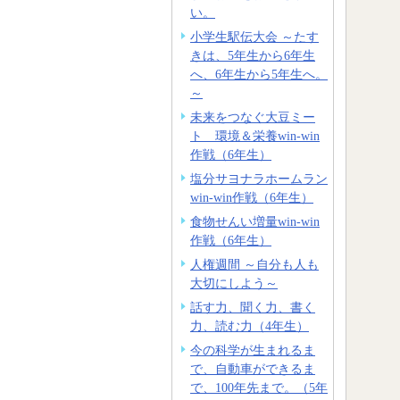
い。
小学生駅伝大会 ～たす
きは、5年生から6年生
へ、6年生から5年生へ。
～
未来をつなぐ大豆ミー
ト 環境＆栄養win-win
作戦（6年生）
塩分サヨナラホームラン
win-win作戦（6年生）
食物せんい増量win-win
作戦（6年生）
人権週間 ～自分も人も
大切にしよう～
話す力、聞く力、書く
力、読む力（4年生）
今の科学が生まれるま
で、自動車ができるま
で、100年先まで。（5年