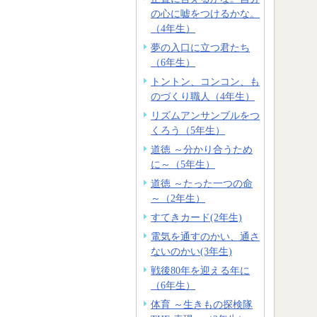
の心に嘘をつけるかな。
（4年生）
夢の入口に立つ君たち
（6年生）
トントン、コンコン、も
のづくり職人（4年生）
リズムアンサンブルをつ
くろう（5年生）
道徳 ～分かり合うため
に～（5年生）
道徳 ～たった一つの命
～（2年生）
すてきカード(2年生)
電気を通すのかい、通さ
ないのかい(3年生)
戦後80年を迎える年に
（6年生）
体育 ～生きもの探検隊