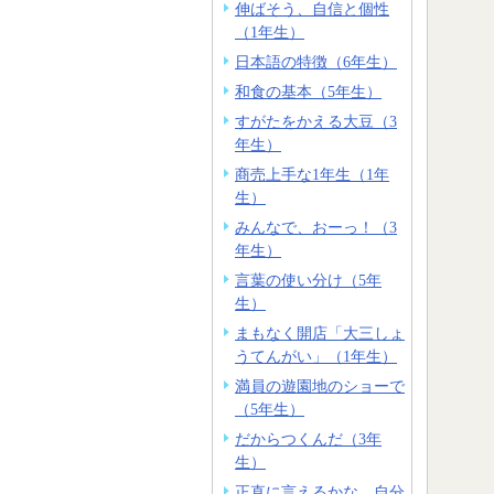
伸ばそう、自信と個性
（1年生）
日本語の特徴（6年生）
和食の基本（5年生）
すがたをかえる大豆（3
年生）
商売上手な1年生（1年
生）
みんなで、おーっ！（3
年生）
言葉の使い分け（5年
生）
まもなく開店「大三しょ
うてんがい」（1年生）
満員の遊園地のショーで
（5年生）
だからつくんだ（3年
生）
正直に言えるかな。自分