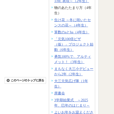
THE 表現～（2年生）
物のあたたまり方（4年
生）
生け花 ～冬に咲いたセ
ンスの花～（4年生）
算数のaとha（4年生）
「元気100倍ピザ
（仮）」プロジェクト始
動（6年生）
勇気100%で、アルティ
メット！（3年生）
まもなく大三小デビュー
から2年（2年生）
大三元気広げ隊（1年
生）
席書会
3学期始業式 ～2025
年、巳年のはじまり～
よいお年をお迎えくださ