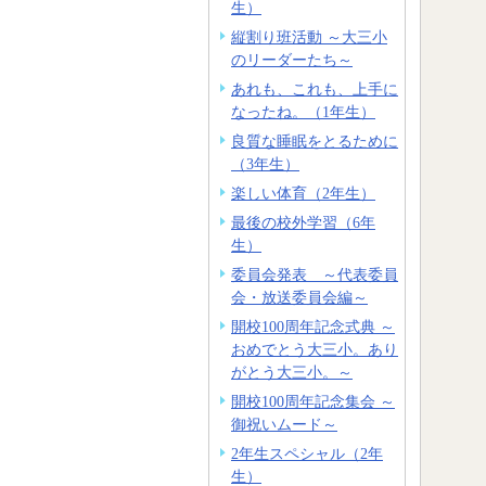
生）
縦割り班活動 ～大三小
のリーダーたち～
あれも、これも、上手に
なったね。（1年生）
良質な睡眠をとるために
（3年生）
楽しい体育（2年生）
最後の校外学習（6年
生）
委員会発表 ～代表委員
会・放送委員会編～
開校100周年記念式典 ～
おめでとう大三小。あり
がとう大三小。～
開校100周年記念集会 ～
御祝いムード～
2年生スペシャル（2年
生）