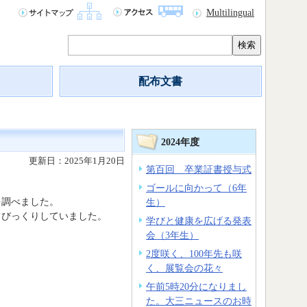
Multilingual
検索
配布文書
2024年度
更新日：2025年1月20日
第百回 卒業証書授与式
ゴールに向かって（6年
を調べました。
生）
てびっくりしていました。
学びと健康を広げる発表
会（3年生）
2度咲く、100年先も咲
く、展覧会の花々
午前5時20分になりまし
た。大三ニュースのお時