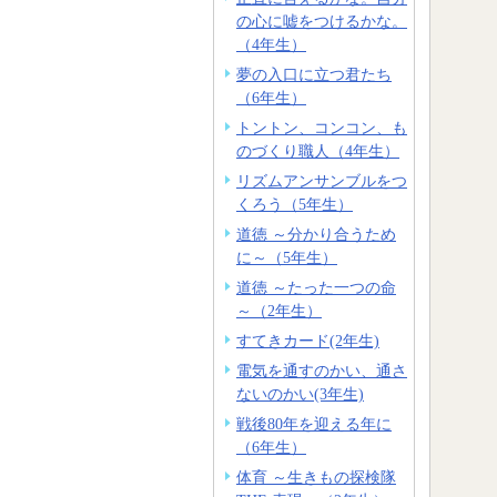
の心に嘘をつけるかな。
（4年生）
夢の入口に立つ君たち
（6年生）
トントン、コンコン、も
のづくり職人（4年生）
リズムアンサンブルをつ
くろう（5年生）
道徳 ～分かり合うため
に～（5年生）
道徳 ～たった一つの命
～（2年生）
すてきカード(2年生)
電気を通すのかい、通さ
ないのかい(3年生)
戦後80年を迎える年に
（6年生）
体育 ～生きもの探検隊