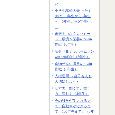
い。
小学生駅伝大会 ～たす
きは、5年生から6年生
へ、6年生から5年生へ。
～
未来をつなぐ大豆ミー
ト 環境＆栄養win-win
作戦（6年生）
塩分サヨナラホームラン
win-win作戦（6年生）
食物せんい増量win-win
作戦（6年生）
人権週間 ～自分も人も
大切にしよう～
話す力、聞く力、書く
力、読む力（4年生）
今の科学が生まれるま
で、自動車ができるま
で、100年先まで。（5年