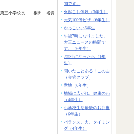
間です。
火起こし体験（3年生）
森第三小学校長 桐田 裕貴
元気100倍ピザ（6年生）
かっこいい6年生
午後7時になりました。
大三ニュースの時間で
す。（6年生）
2年生になったら（1年
生）
聞いたことある！この曲
（金管クラブ）
意地（6年生）
地域に広がれ、健康のわ
（4年生）
小学校生活最後のお弁当
（6年生）
バランス、力、タイミン
グ（4年生）