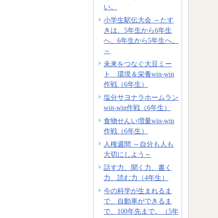
い。
小学生駅伝大会 ～たす
きは、5年生から6年生
へ、6年生から5年生へ。
～
未来をつなぐ大豆ミー
ト 環境＆栄養win-win
作戦（6年生）
塩分サヨナラホームラン
win-win作戦（6年生）
食物せんい増量win-win
作戦（6年生）
人権週間 ～自分も人も
大切にしよう～
話す力、聞く力、書く
力、読む力（4年生）
今の科学が生まれるま
で、自動車ができるま
で、100年先まで。（5年