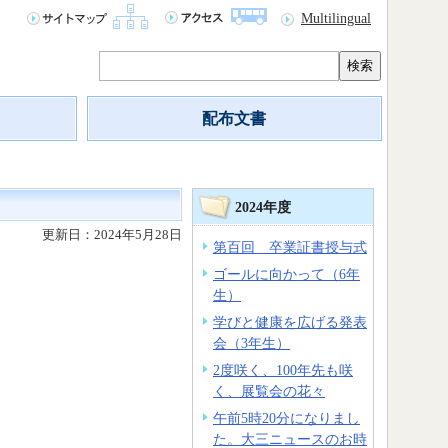
Multilingual
検索
配布文書
2024年度
更新日：2024年5月28日
第百回 卒業証書授与式
ゴールに向かって（6年
生）
学びと健康を広げる発表
会（3年生）
2度咲く、100年先も咲
く、展覧会の花々
午前5時20分になりまし
た。大三ニュースのお時