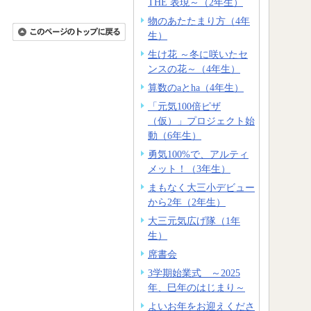
THE 表現～（2年生）
物のあたたまり方（4年
生）
生け花 ～冬に咲いたセ
ンスの花～（4年生）
算数のaとha（4年生）
「元気100倍ピザ
（仮）」プロジェクト始
動（6年生）
勇気100%で、アルティ
メット！（3年生）
まもなく大三小デビュー
から2年（2年生）
大三元気広げ隊（1年
生）
席書会
3学期始業式 ～2025
年、巳年のはじまり～
よいお年をお迎えくださ