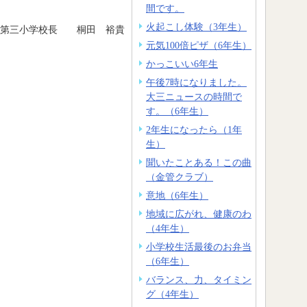
間です。
火起こし体験（3年生）
森第三小学校長 桐田 裕貴
元気100倍ピザ（6年生）
かっこいい6年生
午後7時になりました。
大三ニュースの時間で
す。（6年生）
2年生になったら（1年
生）
聞いたことある！この曲
（金管クラブ）
意地（6年生）
地域に広がれ、健康のわ
（4年生）
小学校生活最後のお弁当
（6年生）
バランス、力、タイミン
グ（4年生）