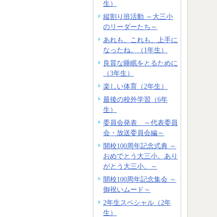
生）
縦割り班活動 ～大三小
のリーダーたち～
あれも、これも、上手に
なったね。（1年生）
良質な睡眠をとるために
（3年生）
楽しい体育（2年生）
最後の校外学習（6年
生）
委員会発表 ～代表委員
会・放送委員会編～
開校100周年記念式典 ～
おめでとう大三小。あり
がとう大三小。～
開校100周年記念集会 ～
御祝いムード～
2年生スペシャル（2年
生）