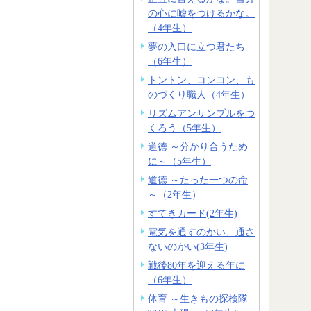
の心に嘘をつけるかな。
（4年生）
夢の入口に立つ君たち
（6年生）
トントン、コンコン、も
のづくり職人（4年生）
リズムアンサンブルをつ
くろう（5年生）
道徳 ～分かり合うため
に～（5年生）
道徳 ～たった一つの命
～（2年生）
すてきカード(2年生)
電気を通すのかい、通さ
ないのかい(3年生)
戦後80年を迎える年に
（6年生）
体育 ～生きもの探検隊