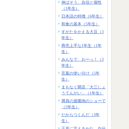
伸ばそう、自信と個性
（1年生）
日本語の特徴（6年生）
和食の基本（5年生）
すがたをかえる大豆（3
年生）
商売上手な1年生（1年
生）
みんなで、おーっ！（3
年生）
言葉の使い分け（5年
生）
まもなく開店「大三しょ
うてんがい」（1年生）
満員の遊園地のショーで
（5年生）
だからつくんだ（3年
生）
正直に言えるかな。自分