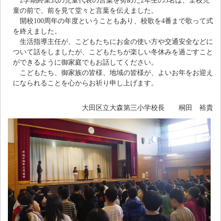
2学期終業式の児童代表の言葉を努めた2年生の3名は、全校児
童の前で、前を見て堂々と言葉を伝えました。
開校100周年の年度ということもあり、校歌を4番まで歌って式
を終えました。
生活指導主任が、こどもたちにお金の使い方や交通安全などに
ついて話をしましたが、こどもたちが楽しい冬休みを過ごすこと
ができるように御家庭でもお話してください。
こどもたち、御家族の皆様、地域の皆様が、よいお年をお迎え
になられることを心からお祈り申し上げます。
大田区立大森第三小学校長 桐田 裕貴