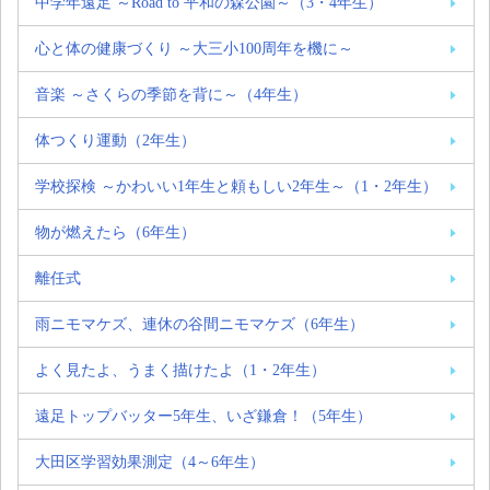
中学年遠足 ～Road to 平和の森公園～（3・4年生）
心と体の健康づくり ～大三小100周年を機に～
音楽 ～さくらの季節を背に～（4年生）
体つくり運動（2年生）
学校探検 ～かわいい1年生と頼もしい2年生～（1・2年生）
物が燃えたら（6年生）
離任式
雨ニモマケズ、連休の谷間ニモマケズ（6年生）
よく見たよ、うまく描けたよ（1・2年生）
遠足トップバッター5年生、いざ鎌倉！（5年生）
大田区学習効果測定（4～6年生）