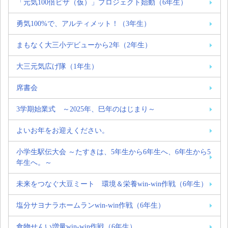
「元気100倍ピザ（仮）」プロジェクト始動（6年生）
勇気100%で、アルティメット！（3年生）
まもなく大三小デビューから2年（2年生）
大三元気広げ隊（1年生）
席書会
3学期始業式 ～2025年、巳年のはじまり～
よいお年をお迎えください。
小学生駅伝大会 ～たすきは、5年生から6年生へ、6年生から5
年生へ。～
未来をつなぐ大豆ミート 環境＆栄養win-win作戦（6年生）
塩分サヨナラホームランwin-win作戦（6年生）
食物せんい増量win-win作戦（6年生）