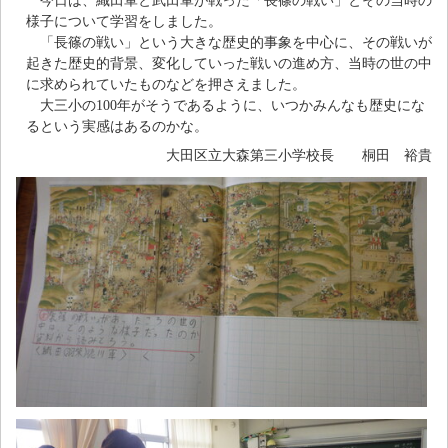
今日は、織田軍と武田軍が戦った「長篠の戦い」とその当時の
様子について学習をしました。
「長篠の戦い」という大きな歴史的事象を中心に、その戦いが
起きた歴史的背景、変化していった戦いの進め方、当時の世の中
に求められていたものなどを押さえました。
大三小の100年がそうであるように、いつかみんなも歴史にな
るという実感はあるのかな。
大田区立大森第三小学校長 桐田 裕貴