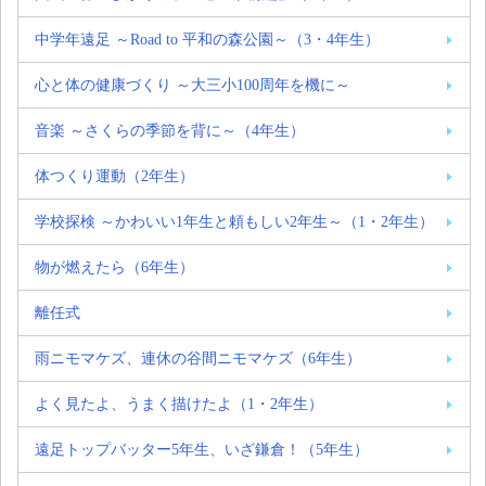
中学年遠足 ～Road to 平和の森公園～（3・4年生）
心と体の健康づくり ～大三小100周年を機に～
音楽 ～さくらの季節を背に～（4年生）
体つくり運動（2年生）
学校探検 ～かわいい1年生と頼もしい2年生～（1・2年生）
物が燃えたら（6年生）
離任式
雨ニモマケズ、連休の谷間ニモマケズ（6年生）
よく見たよ、うまく描けたよ（1・2年生）
遠足トップバッター5年生、いざ鎌倉！（5年生）