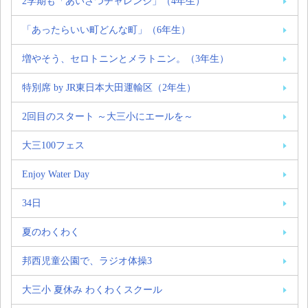
2学期も「あいさつチャレンジ」（4年生）
「あったらいい町どんな町」（6年生）
増やそう、セロトニンとメラトニン。（3年生）
特別席 by JR東日本大田運輸区（2年生）
2回目のスタート ～大三小にエールを～
大三100フェス
Enjoy Water Day
34日
夏のわくわく
邦西児童公園で、ラジオ体操3
大三小 夏休み わくわくスクール