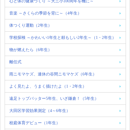
心と体の健康づくり ～大三小100周年を機に～
音楽 ～さくらの季節を背に～（4年生）
体つくり運動（2年生）
学校探検 ～かわいい1年生と頼もしい2年生～（1・2年生）
物が燃えたら（6年生）
離任式
雨ニモマケズ、連休の谷間ニモマケズ（6年生）
よく見たよ、うまく描けたよ（1・2年生）
遠足トップバッター5年生、いざ鎌倉！（5年生）
大田区学習効果測定（4～6年生）
校庭体育デビュー（1年生）