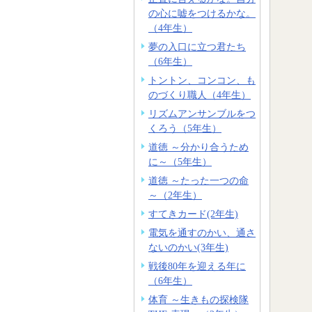
の心に嘘をつけるかな。
（4年生）
夢の入口に立つ君たち
（6年生）
トントン、コンコン、も
のづくり職人（4年生）
リズムアンサンブルをつ
くろう（5年生）
道徳 ～分かり合うため
に～（5年生）
道徳 ～たった一つの命
～（2年生）
すてきカード(2年生)
電気を通すのかい、通さ
ないのかい(3年生)
戦後80年を迎える年に
（6年生）
体育 ～生きもの探検隊