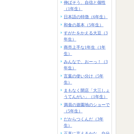
伸ばそう、自信と個性
（1年生）
日本語の特徴（6年生）
和食の基本（5年生）
すがたをかえる大豆（3
年生）
商売上手な1年生（1年
生）
みんなで、おーっ！（3
年生）
言葉の使い分け（5年
生）
まもなく開店「大三しょ
うてんがい」（1年生）
満員の遊園地のショーで
（5年生）
だからつくんだ（3年
生）
正直に言えるかな。自分