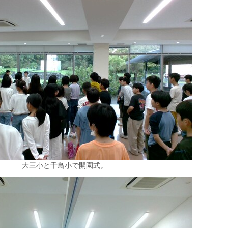
大三小と千鳥小で開園式。