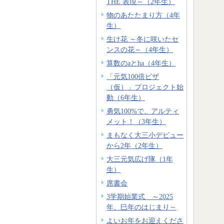
THE 表現～（2年生）
物のあたたまり方（4年
生）
生け花 ～冬に咲いたセ
ンスの花～（4年生）
算数のaとha（4年生）
「元気100倍ピザ
（仮）」プロジェクト始
動（6年生）
勇気100%で、アルティ
メット！（3年生）
まもなく大三小デビュー
から2年（2年生）
大三元気広げ隊（1年
生）
席書会
3学期始業式 ～2025
年、巳年のはじまり～
よいお年をお迎えくださ