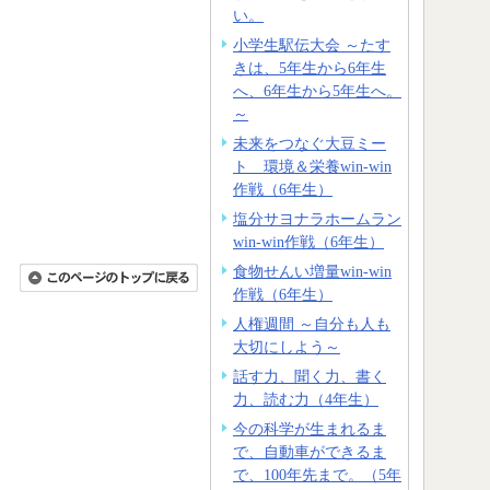
い。
小学生駅伝大会 ～たす
きは、5年生から6年生
へ、6年生から5年生へ。
～
未来をつなぐ大豆ミー
ト 環境＆栄養win-win
作戦（6年生）
塩分サヨナラホームラン
win-win作戦（6年生）
食物せんい増量win-win
作戦（6年生）
人権週間 ～自分も人も
大切にしよう～
話す力、聞く力、書く
力、読む力（4年生）
今の科学が生まれるま
で、自動車ができるま
で、100年先まで。（5年