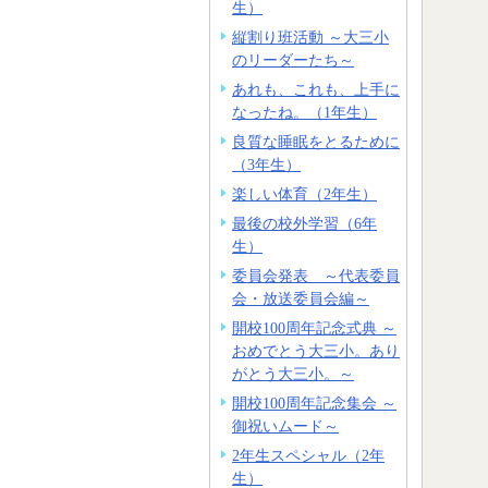
生）
縦割り班活動 ～大三小
のリーダーたち～
あれも、これも、上手に
なったね。（1年生）
良質な睡眠をとるために
（3年生）
楽しい体育（2年生）
最後の校外学習（6年
生）
委員会発表 ～代表委員
会・放送委員会編～
開校100周年記念式典 ～
おめでとう大三小。あり
がとう大三小。～
開校100周年記念集会 ～
御祝いムード～
2年生スペシャル（2年
生）