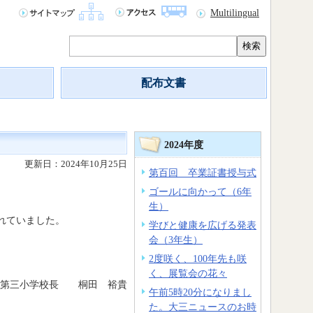
Multilingual
検索
配布文書
2024年度
更新日：2024年10月25日
第百回 卒業証書授与式
ゴールに向かって（6年
生）
れていました。
学びと健康を広げる発表
会（3年生）
2度咲く、100年先も咲
く、展覧会の花々
森第三小学校長 桐田 裕貴
午前5時20分になりまし
た。大三ニュースのお時