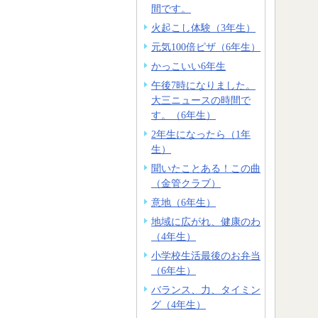
間です。
火起こし体験（3年生）
元気100倍ピザ（6年生）
かっこいい6年生
午後7時になりました。
大三ニュースの時間で
す。（6年生）
2年生になったら（1年
生）
聞いたことある！この曲
（金管クラブ）
意地（6年生）
地域に広がれ、健康のわ
（4年生）
小学校生活最後のお弁当
（6年生）
バランス、力、タイミン
グ（4年生）